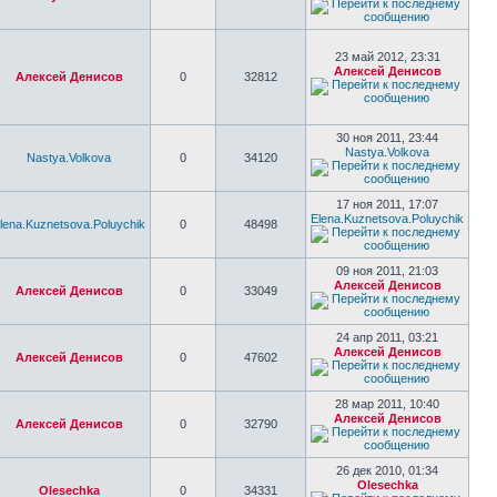
23 май 2012, 23:31
Алексей Денисов
Алексей Денисов
0
32812
30 ноя 2011, 23:44
Nastya.Volkova
Nastya.Volkova
0
34120
17 ноя 2011, 17:07
Elena.Kuznetsova.Poluychik
lena.Kuznetsova.Poluychik
0
48498
09 ноя 2011, 21:03
Алексей Денисов
Алексей Денисов
0
33049
24 апр 2011, 03:21
Алексей Денисов
Алексей Денисов
0
47602
28 мар 2011, 10:40
Алексей Денисов
Алексей Денисов
0
32790
26 дек 2010, 01:34
Olesechka
Olesechka
0
34331