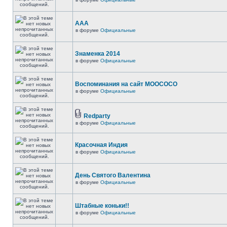
ААА
в форуме
Официальные
Знаменка 2014
в форуме
Официальные
Воспоминания на сайт МООСОСО
в форуме
Официальные
Redparty
в форуме
Официальные
Красочная Индия
в форуме
Официальные
День Святого Валентина
в форуме
Официальные
Штабные коньки!!
в форуме
Официальные