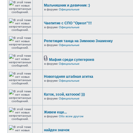
Мальчишник и девичник :)
в форуме
Официальные
Чаепитие с СПО "Ореол"!!!
в форуме
Официальные
Репетиция танца на Зимнюю Знаменку
в форуме
Официальные
Мафия среди супегероев
в форуме
Официальные
Новогодняя штабная агитка
в форуме
Официальные
Каток, эээй, катооок! )))
в форуме
Официальные
Живем еще...
в форуме
Обо всем другом
найден значок