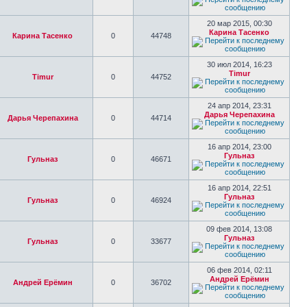
20 мар 2015, 00:30
Карина Тасенко
Карина Тасенко
0
44748
30 июл 2014, 16:23
Timur
Timur
0
44752
24 апр 2014, 23:31
Дарья Черепахина
Дарья Черепахина
0
44714
16 апр 2014, 23:00
Гульназ
Гульназ
0
46671
16 апр 2014, 22:51
Гульназ
Гульназ
0
46924
09 фев 2014, 13:08
Гульназ
Гульназ
0
33677
06 фев 2014, 02:11
Андрей Ерёмин
Андрей Ерёмин
0
36702