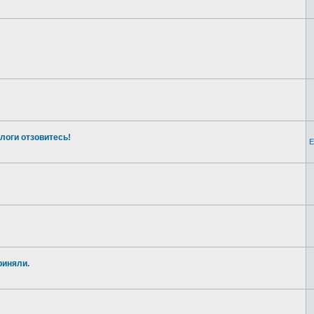
логи отзовитесь!
E
риняли.