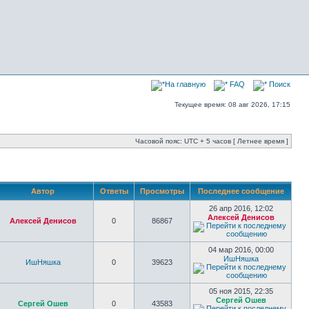
На главную
FAQ
Поиск
Текущее время: 08 авг 2026, 17:15
Часовой пояс: UTC + 5 часов [ Летнее время ]
Автор
Ответы
Просмотры
Последнее сообщение
26 апр 2016, 12:02
Алексей Денисов
Алексей Денисов
0
86867
04 мар 2016, 00:00
ИшНяшка
ИшНяшка
0
39623
05 ноя 2015, 22:35
Сергей Ошев
Сергей Ошев
0
43583