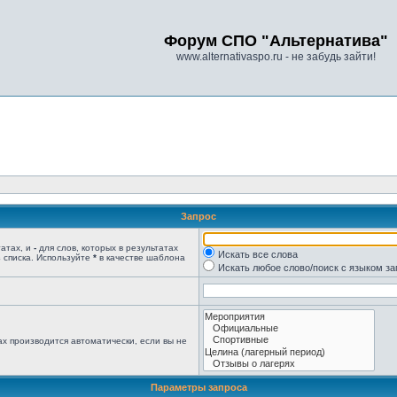
Форум СПО "Альтернатива"
www.alternativaspo.ru - не забудь зайти!
Запрос
татах, и
-
для слов, которых в результатах
Искать все слова
 списка. Используйте
*
в качестве шаблона
Искать любое слово/поиск с языком з
х производится автоматически, если вы не
Параметры запроса