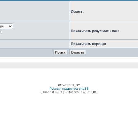
Искать:
Показывать результаты как:
ю
Показывать первые:
POWERED_BY
Русская поддержка phpBB
[ Time : 0.020s | 9 Queries | GZIP : Off ]