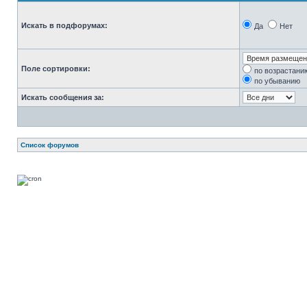
Искать в подфорумах:
Да
Нет
Поле сортировки:
по возрастани
по убыванию
Искать сообщения за:
Список форумов