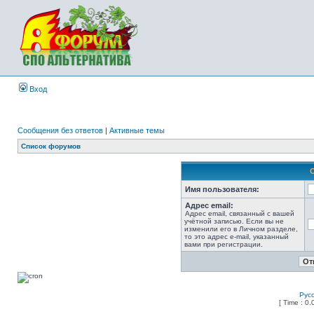
Вход
Сообщения без ответов
|
Активные темы
Список форумов
Имя пользователя:
Адрес email:
Адрес email, связанный с вашей
учётной записью. Если вы не
изменили его в Личном разделе,
то это адрес e-mail, указанный
вами при регистрации.
Рус
[ Time : 0.