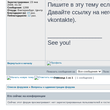
Зарегистрирован:
23 янв
Пишите в эту тему есл
2009, 01:32
Сообщения:
1268
Откуда:
Екатеринбург, Центр
Давайте ссылку на него
Благодарил (а):
15
раз.
Поблагодарили:
12
раз.
vkontakte).
_________________
See you!
Вернуться к началу
Показать сообщения за:
Поле 
Страница
1
из
1
[ 1 сообщение ]
Список форумов
»
Вопросы к администрации форума
Кто сейчас на конференции
Сейчас этот форум просматривают: нет зарегистрированных пользователей и гости: